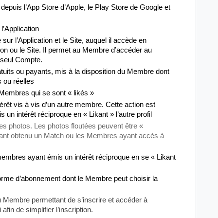
e depuis l’App Store d’Apple, le Play Store de Google et
l’Application
 l’Application et le Site, auquel il accède en
tion ou le Site. Il permet au Membre d’accéder au
 seul Compte.
ratuits ou payants, mis à la disposition du Membre dont
s ou réelles
 Membres qui se sont « likés »
térêt vis à vis d’un autre membre. Cette action est
n intérêt réciproque en « Likant » l’autre profil
 ses photos. Les photos floutées peuvent être «
ant obtenu un Match ou les Membres ayant accès à
mbres ayant émis un intérêt réciproque en se « Likant
orme d’abonnement dont le Membre peut choisir la
u Membre permettant de s’inscrire et accéder à
in de simplifier l’inscription.