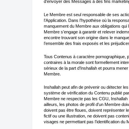
d’envoyer des Messages à des fins marketin
Le Membre est seul responsable de ses actio
l’Application. Dans l’hypothèse où la responsa
manquement du Membre aux obligations qui lu
Membre s’engage à garantir et relever indem
encontre trouvant son origine dans le manq
l’ensemble des frais exposés et les préjudic
Tous Contenus à caractère pornographique, po
contraires à la morale sont formellement interd
sérieux de la part d’Inshallah et pourra men
Membre.
Inshallah peut afin de prévenir ou détecter le
système de vérification du Contenu publié pa
Membre ne respecte pas les CGU, Inshallah se
ailleurs, les photos de profil d’un Membre doi
doivent pas être floues, doivent représenter
fictif ou une illustration, ne doivent pas conte
visages ne permettant pas l’identification du