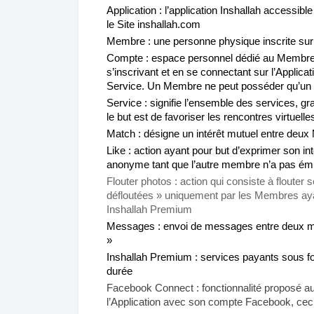
Application : l’application Inshallah accessibl
le Site inshallah.com
Membre : une personne physique inscrite sur 
Compte : espace personnel dédié au Membre sur
s’inscrivant et en se connectant sur l’Applica
Service. Un Membre ne peut posséder qu’un
Service : signifie l’ensemble des services, g
le but est de favoriser les rencontres virtuelle
Match : désigne un intérêt mutuel entre deux
Like : action ayant pour but d’exprimer son in
anonyme tant que l’autre membre n’a pas émis u
Flouter photos : action qui consiste à flouter
défloutées » uniquement par les Membres ay
Inshallah Premium
Messages : envoi de messages entre deux me
»
Inshallah Premium : services payants sous f
durée
Facebook Connect : fonctionnalité proposé a
l’Application avec son compte Facebook, ceci af