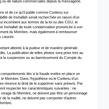
g ou de nature commerciales depuis la messagerie.
ns et de ce qu’il publie comme Contenu sur
bilité de Inshallah serait recherchée en raison d’un
i incombent aux termes de la loi ou des CGU, le
ne Inshallah de toute condamnation prononcée à son
uement du Membre, mais également à rembourser
es causés.
rtant atteinte à la pudeur et de manière générale
its. La publication de telles photos sera prise très au
er à la suspension ou au bannissement du Compte du
s comportements liés à la fraude mettre en place un
r le Membre. Dans l’hypothèse où le Contenu d’un
 réserve le droit de le supprimer sans préavis. Par
vent respecter les caractéristiques suivantes : ne
 le visage du Membre, ne doivent pas être un personnage
nir de la nudité, ne doivent pas comporter d’autres
 Membre.